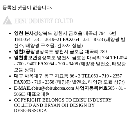
등록된 댓글이 없습니다.
영천 본사
경상북도 영천시 금호읍 대곡리 794 - 6번
TEL
054 - 331 - 3619~21
FAX
054 - 331 - 8723
(태양광 발
전소, 태양광 구조물, 건자재 상담)
영천2공장
경상북도 영천시 금호읍 대곡리 789
영천홍보관
경상북도 영천시 금호읍 대곡리 734
TEL
054
- 700 - 9407
FAX
054 - 700 - 9408
(태양광 발전소, 태양광
모듈 상담)
대구 사옥
대구 동구 지묘동 86 - 3
TEL
053 - 719 - 2357
FAX
053 - 719 - 2358
(태양광 발전소, 태양광 모듈 상담)
E-MAIL
ebisu@ebisukorea.com
사업자등록번호
505 - 81 -
50663
대표
오대현
COPYRIGHT BELONGS TO EBISU INDUSTRY
CO.,LTD AND BRYAN OH DESIGN BY
DESIGNSSODA